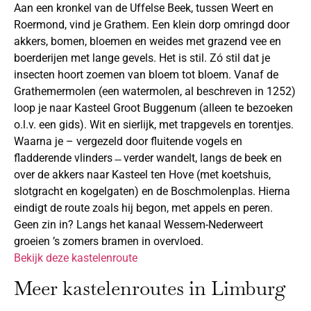
Aan een kronkel van de Uffelse Beek, tussen Weert en
Roermond, vind je Grathem. Een klein dorp omringd door
akkers, bomen, bloemen en weides met grazend vee en
boerderijen met lange gevels. Het is stil. Zó stil dat je
insecten hoort zoemen van bloem tot bloem. Vanaf de
Grathemermolen (een watermolen, al beschreven in 1252)
loop je naar Kasteel Groot Buggenum (alleen te bezoeken
o.l.v. een gids). Wit en sierlijk, met trapgevels en torentjes.
Waarna je – vergezeld door fluitende vogels en
fladderende vlinders ̶ verder wandelt, langs de beek en
over de akkers naar Kasteel ten Hove (met koetshuis,
slotgracht en kogelgaten) en de Boschmolenplas. Hierna
eindigt de route zoals hij begon, met appels en peren.
Geen zin in? Langs het kanaal Wessem-Nederweert
groeien ’s zomers bramen in overvloed.
Bekijk deze kastelenroute
Meer kastelenroutes in Limburg