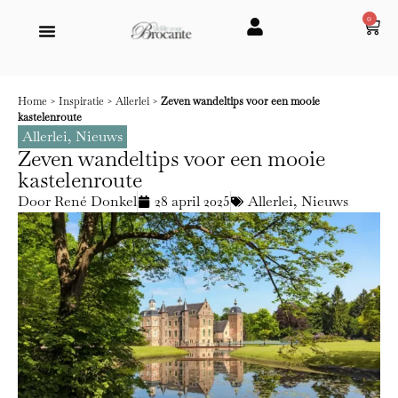
0
Home
>
Inspiratie
>
Allerlei
>
Zeven wandeltips voor een mooie
kastelenroute
Allerlei
,
Nieuws
Zeven wandeltips voor een mooie
kastelenroute
Door
René Donkel
28 april 2025
Allerlei
,
Nieuws