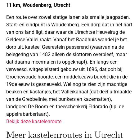
11 km, Woudenberg, Utrecht
Een route over zowel statige lanen als smalle jaagpaden.
Start- en eindpunt is Woudenberg. Een dorp dat in het hart
van ons land ligt, daar waar de Utrechtse Heuvelrug de
Gelderse Vallei raakt. Vanaf het Raadhuis wandel je het
dorp uit, kasteel Geerestein passerend (waarvan na de
belegering van 1482 alleen de slottoren overbleef, maar
dat daarna meermalen is opgeknapt). En langs een
verweesd, witgepleisterd gebouw uit 1696, dat ooit bij
Groenewoude hoorde, een middeleeuws burcht die in de
19de eeuw is gesneuveld. Wel nog te zien zijn machtige
beuken en kastanjes, het Valleikanaal (dat deel uitmaakte
van de Grebbelinie, met bunkers en kazematten),
landgoed De Boom en theeschenkerij Eldorado (tip: de
appelrabarbertaart).
Bekijk deze kastelenroute
Meer kastelenroutes in Utrecht