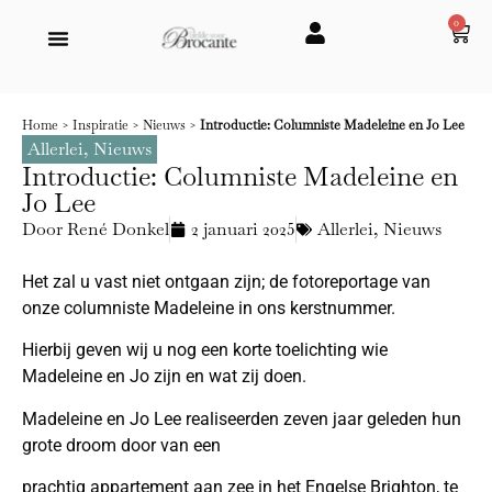
0
Home
>
Inspiratie
>
Nieuws
>
Introductie: Columniste Madeleine en Jo Lee
Allerlei
,
Nieuws
Introductie: Columniste Madeleine en
Jo Lee
Door
René Donkel
2 januari 2025
Allerlei
,
Nieuws
Het zal u vast niet ontgaan zijn; de fotoreportage van
onze columniste Madeleine in ons kerstnummer.
Hierbij geven wij u nog een korte toelichting wie
Madeleine en Jo zijn en wat zij doen.
Madeleine en Jo Lee realiseerden zeven jaar geleden hun
grote droom door van een
prachtig appartement aan zee in het Engelse Brighton, te