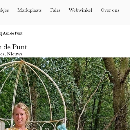
ekjes
Marktplaats
Fairs
Webwinkel
Over ons
bij Aan de Punt
n de Punt
jes
,
Nieuws