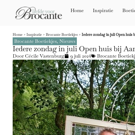
Home
Inspiratie
Boeti
Home
>
Inspiratie
>
Brocante Boetiekjes
>
Iedere zondag in juli Open huis 
Brocante Boetiekjes
,
Nieuws
Iedere zondag in juli Open huis bij Aa
Door
Cécile Vastenburg
9 juli 2024
Brocante Boetiek