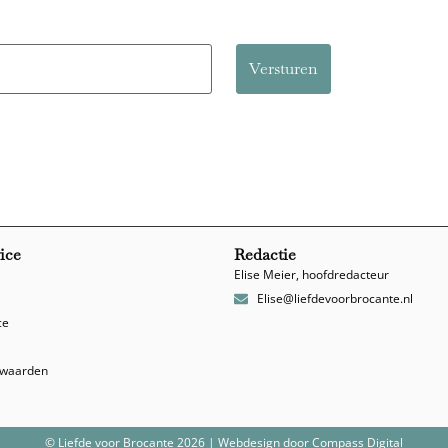
ice
Redactie
Elise Meier, hoofdredacteur
Elise@liefdevoorbrocante.nl
ce
rwaarden
© Liefde voor Brocante 2026 | Webdesign door
Compass Digital