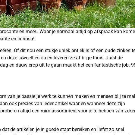
k, brocante en meer.. Waar je normaal altijd op afspraak kan kom
ante en curiosa!
ren. Of dit nou een stukje uniek antiek is of een oude zinken te
en deze juweeltjes op en leveren ze af bij je thuis. Juist de
dag en dauw erop uit te gaan maakt het een fantastische job. 9
r om van je passie je werk te kunnen maken en mensen blij te m
an ook precies van ieder artikel waar en wanneer deze zijn
proberen altijd een ruim assortiment voor je te hebben van zeke
 dat de artikelen je in goede staat bereiken en liefst zo snel