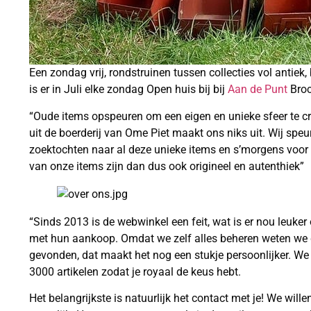
Een zondag vrij, rondstruinen tussen collecties vol antie
is er in Juli elke zondag Open huis bij bij
Aan de Punt
Broc
“Oude items opspeuren om een eigen en unieke sfeer te creë
uit de boerderij van Ome Piet maakt ons niks uit. Wij speur
zoektochten naar al deze unieke items en s’morgens voor 
van onze items zijn dan dus ook origineel en autenthiek”
“Sinds 2013 is de webwinkel een feit, wat is er nou leuke
met hun aankoop. Omdat we zelf alles beheren weten we d
gevonden, dat maakt het nog een stukje persoonlijker. We 
3000 artikelen zodat je royaal de keus hebt.
Het belangrijkste is natuurlijk het contact met je! We willen