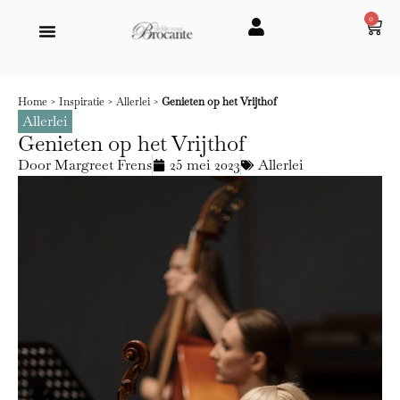
0
Home
>
Inspiratie
>
Allerlei
>
Genieten op het Vrijthof
Allerlei
Genieten op het Vrijthof
Door
Margreet Frens
25 mei 2023
Allerlei