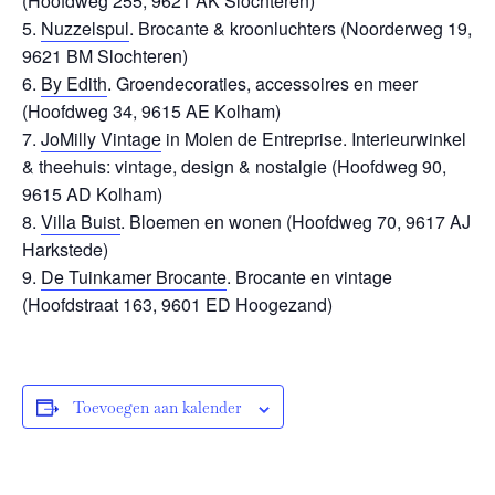
(Hoofdweg 255, 9621 AK Slochteren)
Nuzzelspul
. Brocante & kroonluchters (Noorderweg 19,
9621 BM Slochteren)
By Edith
. Groendecoraties, accessoires en meer
(Hoofdweg 34, 9615 AE Kolham)
JoMilly Vintage
in Molen de Entreprise. Interieurwinkel
& theehuis: vintage, design & nostalgie (Hoofdweg 90,
9615 AD Kolham)
Villa Buist
. Bloemen en wonen (Hoofdweg 70, 9617 AJ
Harkstede)
De Tuinkamer Brocante
. Brocante en vintage
(Hoofdstraat 163, 9601 ED Hoogezand)
Toevoegen aan kalender