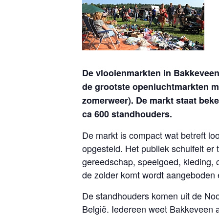
De vlooienmarkten in Bakkeveen 
de grootste openluchtmarkten me
zomerweer). De markt staat bek
ca 600 standhouders.
De markt is compact wat betreft loo
opgesteld. Het publiek schuifelt 
gereedschap, speelgoed, kleding, cu
de zolder komt wordt aangeboden e
De standhouders komen uit de Noord
België. Iedereen weet Bakkeveen a