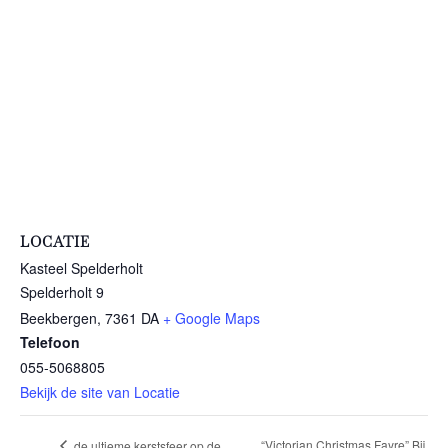
LOCATIE
Kasteel Spelderholt
Spelderholt 9
Beekbergen
,
7361 DA
+ Google Maps
Telefoon
055-5068805
Bekijk de site van Locatie
“Victorian Christmas Fayre” Bij
de ultieme kerstsfeer op de