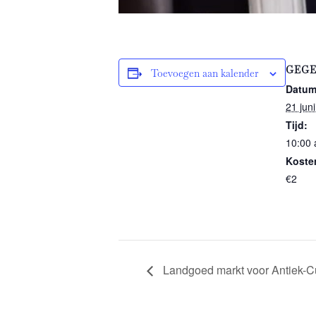
GEGE
Toevoegen aan kalender
Datum
21 juni
Tijd:
10:00 
Koste
€2
Landgoed markt voor Antiek-C