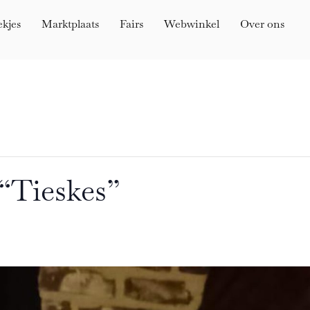
ekjes
Marktplaats
Fairs
Webwinkel
Over ons
 “Tieskes”