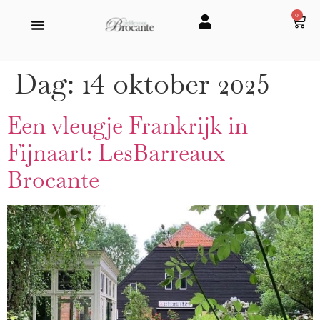
0
Dag:
14 oktober 2025
Een vleugje Frankrijk in
Fijnaart: LesBarreaux
Brocante